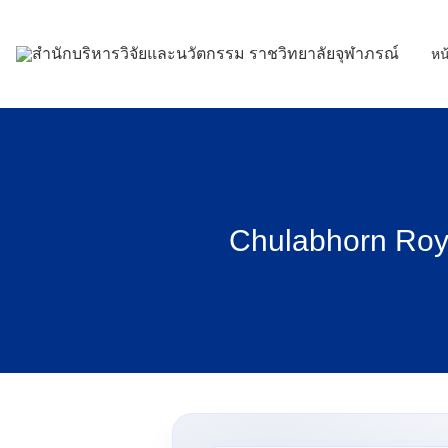
Skip
to
หน
content
Chulabhorn Roya