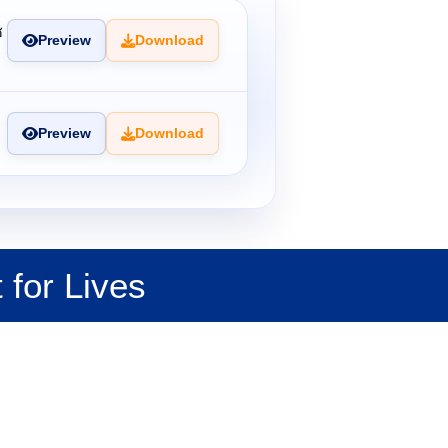
ช
Preview
Download
Preview
Download
 for Lives