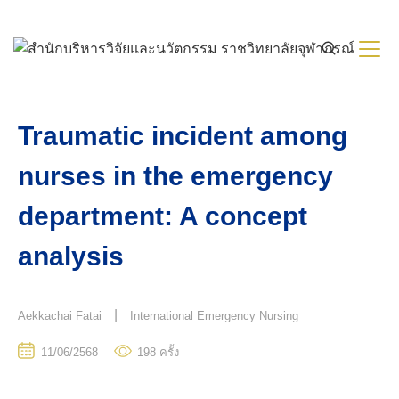
Skip
to
content
Traumatic incident among
nurses in the emergency
department: A concept
analysis
|
Aekkachai Fatai
International Emergency Nursing
11/06/2568
198
ครั้ง