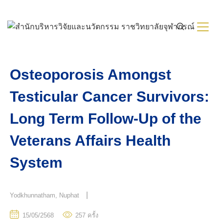
Skip
to
content
Osteoporosis Amongst
Testicular Cancer Survivors:
Long Term Follow-Up of the
Veterans Affairs Health
System
|
Yodkhunnatham, Nuphat
15/05/2568
257
ครั้ง