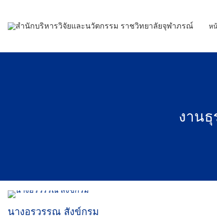
Skip
to
หน
content
งานธ
นางอรวรรณ สังข์กรม