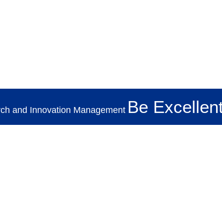
TH
Search
for:
Be Excellent
rch and Innovation Management