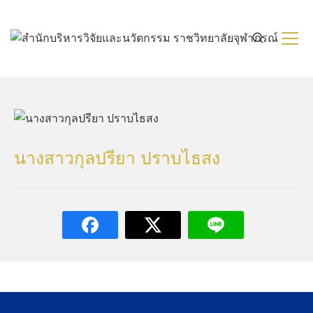
Skip
to
content
นางสาวกุลปรียา ปราบไธสง