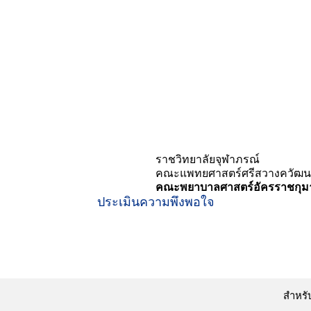
Search
for:
TH
ราชวิทยาลัยจุฬาภรณ์
คณะแพทยศาสตร์ศรีสวางควัฒน
คณะพยาบาลศาสตร์อัครราชกุมา
ประเมินความพึงพอใจ
สำหรั