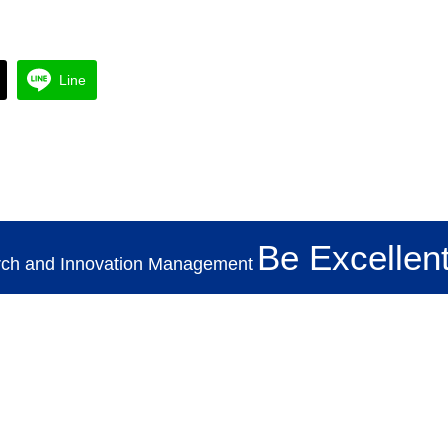
Line
TH
Search
for:
Be Excellent
rch and Innovation Management