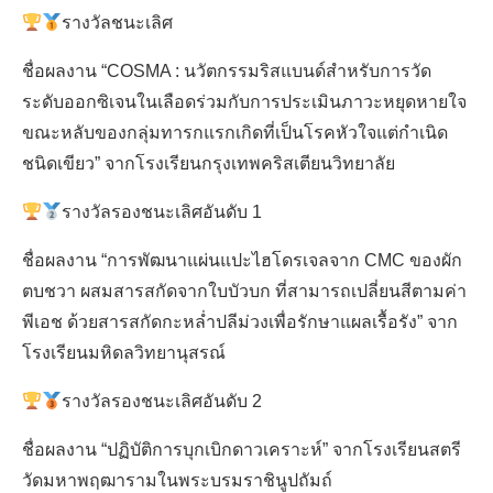
for:
รางวัลชนะเลิศ
ชื่อผลงาน “COSMA : นวัตกรรมริสแบนด์สําหรับการวัด
ระดับออกซิเจนในเลือดร่วมกับการประเมินภาวะหยุดหายใจ
ขณะหลับของกลุ่มทารกแรกเกิดที่เป็นโรคหัวใจแต่กำเนิด
ชนิดเขียว” จากโรงเรียนกรุงเทพคริสเตียนวิทยาลัย
รางวัลรองชนะเลิศอันดับ 1
ชื่อผลงาน “การพัฒนาแผ่นแปะไฮโดรเจลจาก CMC ของผัก
ตบชวา ผสมสารสกัดจากใบบัวบก ที่สามารถเปลี่ยนสีตามค่า
พีเอช ด้วยสารสกัดกะหล่ำปลีม่วงเพื่อรักษาแผลเรื้อรัง” จาก
โรงเรียนมหิดลวิทยานุสรณ์
รางวัลรองชนะเลิศอันดับ 2
ชื่อผลงาน “ปฏิบัติการบุกเบิกดาวเคราะห์” จากโรงเรียนสตรี
วัดมหาพฤฒารามในพระบรมราชินูปถัมถ์