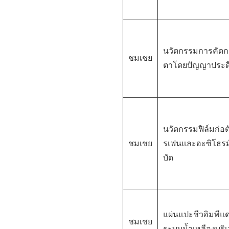
นวัตกรรมการคัดก
ชมเชย
ตาโดยปัญญาประดิ
นวัตกรรมฟิล์มก่อ
ชมเชย
รเฟนและอะซิโธรมั
บัด
แผ่นแปะชีวอิมพีแ
ชมเชย
ระบบน้ำเหลืองบริ