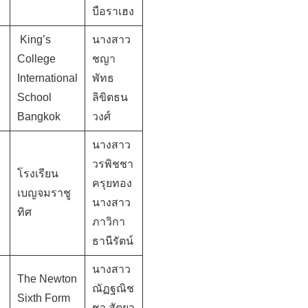
บือราเฮง
King’s
นางสาว
College
ชญา
International
พัทธ
School
ลิขิตธน
Bangkok
วงศ์
นางสาว
วรพิชชา
โรงเรียน
ครุยทอง
เบญจมราชู
นางสาว
ทิศ
ภาวิกา
ธานีรัตน์
นางสาว
The Newton
ณัฏฐณิช
Sixth Form
ชา สัตยา