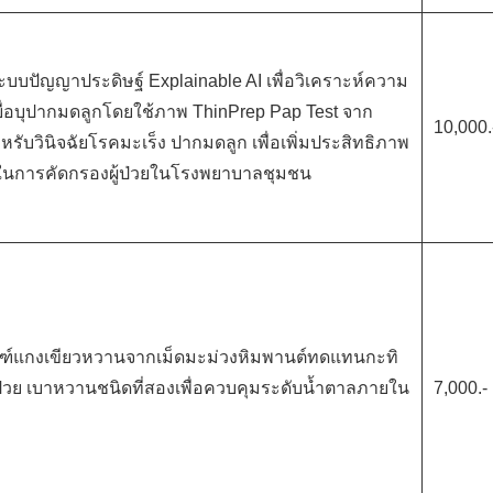
บปัญญาประดิษฐ์ Explainable AI เพื่อวิเคราะห์ความ
ยื่อบุปากมดลูกโดยใช้ภาพ ThinPrep Pap Test จาก
10,000.
หรับวินิจฉัยโรคมะเร็ง ปากมดลูก เพื่อเพิ่มประสิทธิภาพ
ในการคัดกรองผู้ป่วยในโรงพยาบาลชุมชน
ฑ์แกงเขียวหวานจากเม็ดมะม่วงหิมพานต์ทดแทนกะทิ
Search
for:
้ป่วย เบาหวานชนิดที่สองเพื่อควบคุมระดับน้ำตาลภายใน
7,000.-