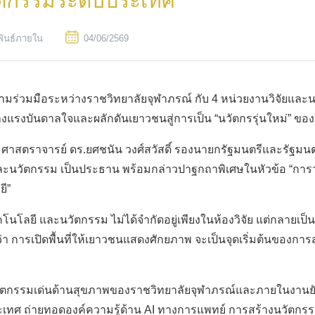
ัตกรรมระดับประเทศ
พันธ์ภายใน
04/06/2569
TH
่วมมือระหว่างราชวิทยาลัยจุฬาภรณ์ กับ 4 หน่วยงานวิจัยและนว
้างแรงบันดาลใจและผลักดันเยาวชนสู่การเป็น “นวัตกรรุ่นใหม่” ข
จาก ศาสตราจารย์ ดร.ยศชนัน วงศ์สวัสดิ์ รองนายกรัฐมนตรีและรัฐ
ยและนวัตกรรม เป็นประธาน พร้อมกล่าวปาฐกถาพิเศษในหัวข้อ “การ
ี”
คโนโลยี และนวัตกรรม ไม่ได้จำกัดอยู่เพียงในห้องวิจัย แต่กลายเ
า การเปิดพื้นที่ให้เยาวชนแสดงศักยภาพ จะเป็นจุดเริ่มต้นของการสร
วัตกรรมเด่นด้านสุขภาพของราชวิทยาลัยจุฬาภรณ์และภายในงานยั
ระเทศ ถ่ายทอดองค์ความรู้ด้าน AI ทางการแพทย์ การสร้างนวัตกร