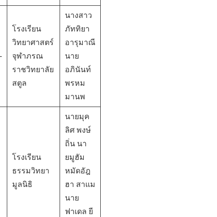
นางสาว
โรงเรียน
ภัททิยา
วิทยาศาสตร์
อารุมาณี
-
จุฬาภรณ
นาย
ราชวิทยาลัย
อภินันท์
สตูล
พรหม
มานพ
นายมุค
ลิศ พงษ์
ถิ่น นา
โรงเรียน
ยมูฮัม
ธรรมวิทยา
หมัดอัฎ
มูลนิธิ
ฮา สาแม
นาย
ฟาเดล ยี