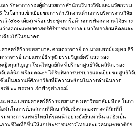
ุเณร รักษาการรองผู้อำนวยการสำนักบริหารวิจัยและนวัตกรรม
ES ในโอกาสเข้าเยี่ยมชมการดำเนินงานด้านการบริหารงานวิจัย
รณ์ (๔๐๐ เตียง) พร้อมประชุมหารือด้านการพัฒนางานวิจัยทาง
ยระหว่างคณะแพทยศาสตร์ศิริราชพยาบาล มหาวิทยาลัยมหิดลและ
อกเฉียงใต้ในอนาคต
สตร์ศิริราชพยาบาล, ศาสตราจารย์ ดร.นายแพทย์ยงยุทธ ศิริ
ราจารย์ นายแพทย์ธีรวุฒิ ธรรมวิบูลย์ศรี และ รอง
งกุลกัญญา โชคไพบูลย์กิจ ที่ปรึกษาศูนย์วิจัยคลินิก, รอง
ิจัยคลินิก พร้อมคณะฯ ได้รับฟังการบรรยายและเยี่ยมชมศูนย์วิจัย
ึ่งเป็นสถานที่ศึกษาวิจัยที่มีความพร้อมในการดำเนินการ
ยรติ ๖๐ พรรษา เจ้าฟ้าจุฬาภรณ์
รณ์ และคณะแพทยศาสตร์ศิริราชพยาบาล มหาวิทยาลัยมหิดล ในกา
ั่นในการเป็นสถานที่ศึกษาวิจัยเชิงทดลองทางคลินิกที่มี
ทางการแพทย์ไทยให้รุดหน้าอย่างยั่งยืนเท่านั้น แต่ยังเป็น
ภาพชีวิตที่ดีขึ้นให้แก่ประชาชนชาวไทยและมวลมนุษยชาติต่อ