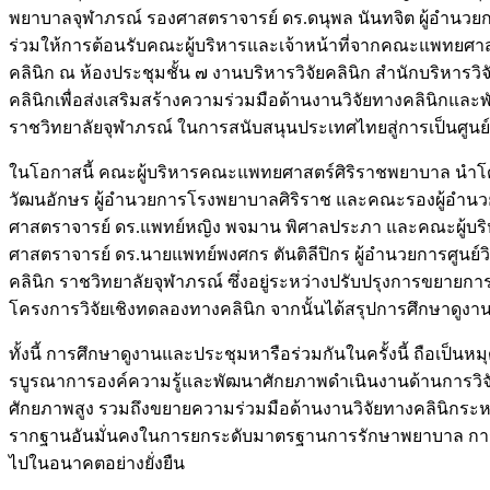
พยาบาลจุฬาภรณ์ รองศาสตราจารย์ ดร.ดนุพล นันทจิต ผู้อำนวย
ร่วมให้การต้อนรับคณะผู้บริหารและเจ้าหน้าที่จากคณะแพทยศาส
คลินิก ณ ห้องประชุมชั้น ๗ งานบริหารวิจัยคลินิก สำนักบริห
คลินิกเพื่อส่งเสริมสร้างความร่วมมือด้านงานวิจัยทางคลินิ
ราชวิทยาลัยจุฬาภรณ์ ในการสนับสนุนประเทศไทยสู่การเป็นศูนย
ในโอกาสนี้ คณะผู้บริหารคณะแพทยศาสตร์ศิริราชพยาบาล นำโด
วัฒนอักษร ผู้อำนวยการโรงพยาบาลศิริราช และคณะรองผู้อำนวยกา
ศาสตราจารย์ ดร.แพทย์หญิง พจมาน พิศาลประภา และคณะผู้บริหารศ
ศาสตราจารย์ ดร.นายแพทย์พงศกร ตันติลีปิกร ผู้อำนวยการศูนย์วิจ
คลินิก ราชวิทยาลัยจุฬาภรณ์ ซึ่งอยู่ระหว่างปรับปรุงการขยายก
โครงการวิจัยเชิงทดลองทางคลินิก จากนั้นได้สรุปการศึกษาดูงาน
ทั้งนี้ การศึกษาดูงานและประชุมหารือร่วมกันในครั้งนี้ ถือ
รบูรณาการองค์ความรู้และพัฒนาศักยภาพดำเนินงานด้านการวิจัยท
ศักยภาพสูง รวมถึงขยายความร่วมมือด้านงานวิจัยทางคลินิกระหว่า
รากฐานอันมั่นคงในการยกระดับมาตรฐานการรักษาพยาบาล การเข้า
ไปในอนาคตอย่างยั่งยืน