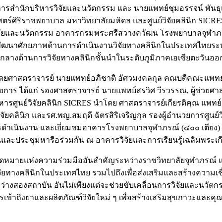
การสำนักบริหารวิจัยและนวัตกรรม และ นายแพทย์ชุมอรรจน์ พันธ
ตร์ศิริราชพยาบาล มหาวิทยาลัยมหิดล และศูนย์วิจัยคลินิก SICR
ารวิจัยและนวัตกรรม อาคารกรมพระศรีสวางควัฒน โรงพยาบาลจุฬาภ
กและพัฒนาศักยภาพด้านการดำเนินงานวิจัยทางคลินิกในประเทศไท
์กลางด้านการวิจัยทางคลินิกชั้นนำในระดับภูมิภาคเอเซียตะวันอ
ยศาสตราจารย์ นายแพทย์อภิชาติ อัศวมงคลกุล คณบดีคณะแพทยศา
ร ได้แก่ รองศาสตราจารย์ นายแพทย์สรวิศ วีรวรรณ, ผู้ช่วยศาสต
ูนย์วิจัยคลินิก SICRES นำโดย ศาสตราจารย์เกียรติคุณ แพทย์หญิ
ัยคลินิก และรศ.พญ.สมฤดี ฉัตรสิริเจริญกุล รองผู้อำนวยการศูนย์ว
ารดำเนินงาน และเยี่ยมชมอาคารโรงพยาบาลจุฬาภรณ์ (๔๐๐ เตียง) ซ
และประชุมหารือร่วมกัน ณ อาคารวิจัยและการเรียนรู้เฉลิมพระเกี
เป็นหมุดหมายแห่งความร่วมมืออันสำคัญระหว่างราชวิทยาลัยจุฬาภ
างคลินิกในประเทศไทย รวมไปถึงเพื่อส่งเสริมและสร้างความเชื่อม
งสองสถาบัน อันไม่เพียงแต่จะช่วยขับเคลื่อนการวิจัยและนวัตกรรม
ถึงยาและผลิตภัณฑ์วิจัยใหม่ ๆ เพื่อสร้างเสริมสุขภาวะและคุณ