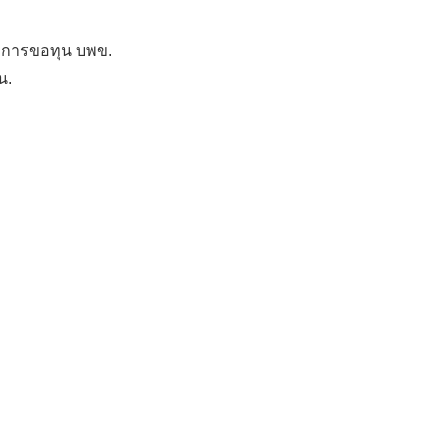
ิคการขอทุน บพข.
น.