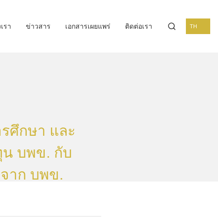
งเรา
ข่าวสาร
เอกสารเผยแพร่
ติดต่อเรา
TH
ารศึกษา และ
ุน บพข. กับ
นจาก บพข.