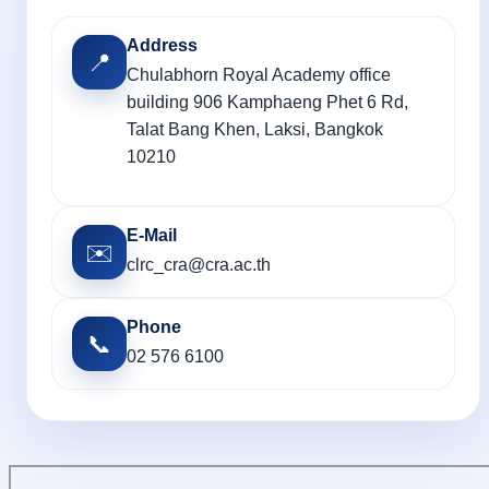
Address
📍
Chulabhorn Royal Academy office
building 906 Kamphaeng Phet 6 Rd,
Talat Bang Khen, Laksi, Bangkok
10210
E-Mail
✉️
clrc_cra@cra.ac.th
Phone
📞
02 576 6100